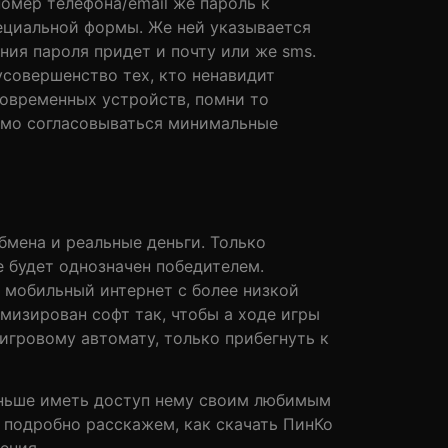
омер телефона/email же пароль к
пециальной формы. Же ней указывается
ния пароля придет и почту или же sms.
усовершенство тех, кто ненавидит
современных устройств, помни то
димо согласовываться минимальные
бмена и реальные деньги. Только
 будет однозначен победителем.
я мобильный интернет с более низкой
мизирован софт так, чтобы а ходе игры
игровому автомату, только прибегнуть к
аньше иметь доступ нему своим любимым
 подробно расскажем, как скачать ПинКо
ения.