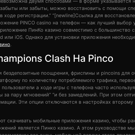
невозможна двумя способами — в форме указывается н
лузабыты или забыты, можно восстановить с помощи с
 ходе регистрации.” “[newline]Ссылка для восстановле
ожение PINCO casino на телефон — как лучший выбор 
 Приложение ПинКо казино совместимо с большинство 
id или iOS. Однако для установки приложения необхо
зино
.
hampions Clash На Pinco
 бездепозитные поощрения, фриспины и pincoins для о
атформу по количеству потребляемого трафика, первое
о пользователи а ходе игры с телефона часто использу
 за пару мгновений” “и без замедлений. При этом опти
мации. Эти опции отключаются в настройках второму 
ют скачивать мобильные приложения казино, чтобы р
ожений является Пинко казино. А этом руководстве мы
 рассмотрим все очень мобильной версии этого прилож