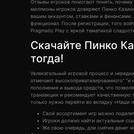
Отзывы игроков помогают понять, почему 
миллионы игроков доверяют Пинко Казино 
вашим аккаунтом, ставками и финансами. 
функционал. После регистрации, того войт
Pragmatic Play с яркой тематикой сладост
Скачайте Пинко Ка
тогда!
Увлекательный игровой процесс и нередк
отмечают высокоприватизированного” “и 
пополнения и вывода средств, что позво
транзакции и рекомендует качественную т
только нужно перейти во вкладку «Наши п
Свой ассортимент игр можно поделить
Игроки должно найти актуальные ссы
Же свою очередь, дли снятия денег 