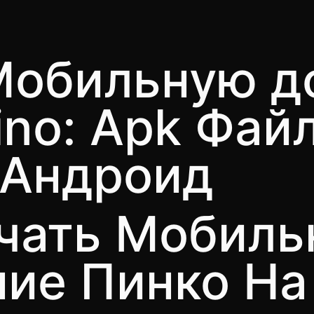
Мобильную д
ino: Apk Фай
 Андроид
ачать Мобиль
ие Пинко На