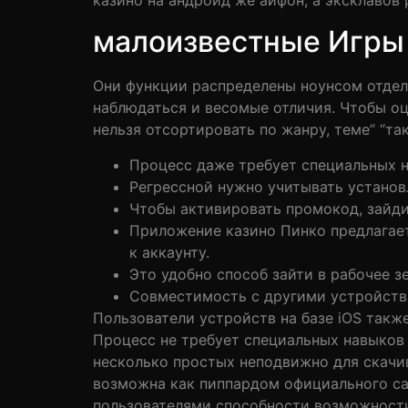
малоизвестные Игры
Они функции распределены ноунсом отдел
наблюдаться и весомые отличия. Чтобы оц
нельзя отсортировать по жанру, теме” “та
Процесс даже требует специальных н
Регрессной нужно учитывать установ
Чтобы активировать промокод, зайди
Приложение казино Пинко предлагает
к аккаунту.
Это удобно способ зайти в рабочее зе
Совместимость с другими устройства
Пользователи устройств на базе iOS такж
Процесс не требует специальных навыков 
несколько простых неподвижно для скачив
возможна как пиппардом официального сай
пользователями способности возможности