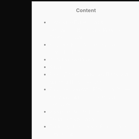
Content
Скачайте Пинко Казино
Бесплатно И начните Играть
Прямо тогда!
Playtech Frostborne Champions
Clash На Pinco
популярные Игры
Казино
Pinko Для Мобильных: Плюсы И
минусы Приложения
Рабочее Зеркало Pinco Casino —
Актуальный Способ входа
Сегодня
Характеристики Десктопного
Приложения Казино
Присоединяйтесь К Pinco Casino
В европы!