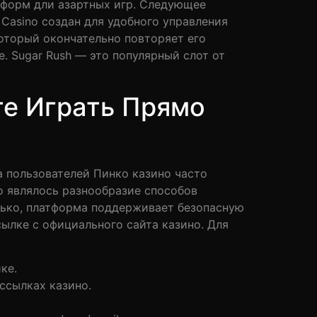
тформ дли азартных игр. Следующее
Casino создан для удобного управления
оторый окончательно повторяет его
е. Sugar Rush — это популярный слот от
те Играть Прямо
 пользователей Пинко казино часто
 являлось разнообразие способов
лько, платформа поддерживает безопасную
ылке с официального сайта казино. Для
ке.
ссылках казино.