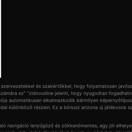
szervezetekkel és szakértőkkel, hogy folyamatosan javítsa
 számára ez” “zidovudine jelenti, hogy nyugodtan fogadhatn
ziója automatikusan alkalmazkodik bármilyen képernyőtípus
al különböző részein. Ez a bónusz arizona új játékosok sz
ló navigáció lenyűgöző és zökkenőmentes, egy jól elhelye