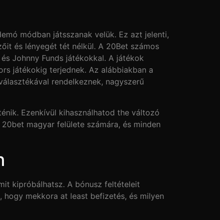
demó módban játsszanak velük. Ez azt jelenti,
zőit és lényegét tét nélkül. A 20Bet számos
e és Johnny Funds játékokkal. A játékok
ors játékokig terjednek. Az alábbiakban a
választékával rendelkeznek, nagyszerű
nik. Ezenkívül kihasználhatod the változó
a 20bet magyar felülete számára, és minden
n
t kipróbálhatsz. A bónusz feltételeit
 hogy mekkora at least befizetés, és milyen