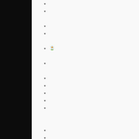
Et Sportfogadás Bónusz
Fogadási Típusok És Az Oddsok
Típusai
“Ainsi Que Magyarország
Milyen Ügyfélszolgálati
Lehetőségeket Kínál A 20bet?
Mennyi Időt” “vesznek Igénybe A
Kifizetések?
Töltsd Le Az Alkalmazást, És
Szerezz Üdvözlő Bónuszt
Élő Chat
Mobil Ügyfélszolgálat
Kifizetések
Et Mobil Alkalmazás
Első Befizetési Bónusz 100% Forty
Five 000 Ft Értékben Szerezzen
Akár 40 000 Ft Bónuszt
Felelős Szerencsejáték
Támogatja A 20bet Some Sort Of