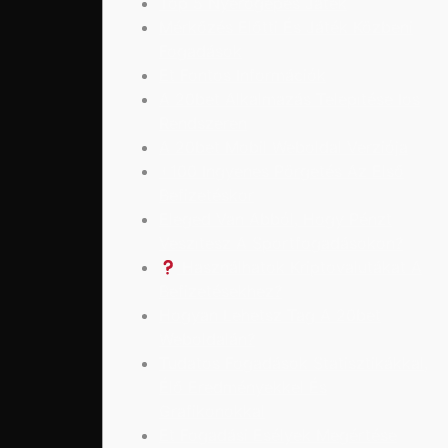
Top 5 Nyerőgépes Játék
Mérkőzés Előtti És Játék Közbeni
Fogadások
Et Fontos Információk
A 20bet Alkalmazás Telepítése Ios
Rendszeren
A 20bet Mobil Weboldal Verziója
+100 Ingyenes Pörgetés Az Első
Befizetéskor
Eleged Van Abból, Hogy Pénzt
Veszítesz A Sportfogadásokon?
Használhatok Kriptovalutákat A
Befizetésekhez?
Hogyan Lehetsz Tag A 20bet
Weboldalán?
Tudatos Fogadások Statisztikákkal,
Élő Eredményekkel És
Grafikonokkal
Et Fogadási Esélyek Megértése