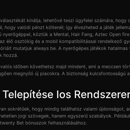
álasztékát kínálja, lehetővé teszi ügyfelei számára, hogy 
, hogy valódi pénzt költenél; így élvezheted a játék jellem
mú nyerőgéppel, köztük a Mental, Hair Fang, Aztec Open fir
 az élő osztókig és a mobil kompatibilitással rendelkező gy
óriáit mutatjuk always be. A nyerőgépes játékok hatalmas 
ak hozzá.
valós időben követhetsz majd mindent, ami a meccsen törté
ggően megnyíló új piacokra. A biztonság kulcsfontosságú 
 Telepítése Ios Rendszere
an sokrétűek, hogy mindig találhatsz valami újdonságot, ami
etetlen jogi szövegek, hanem egyszerű szabályok. Például,
 twenty Bet bónuszok felhasználásához.