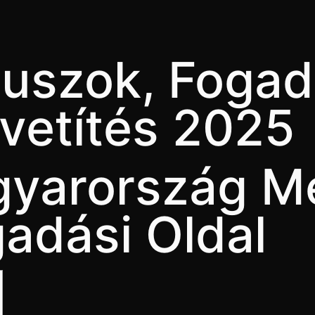
uszok, Fogad
zvetítés 2025
yarország M
adási Oldal