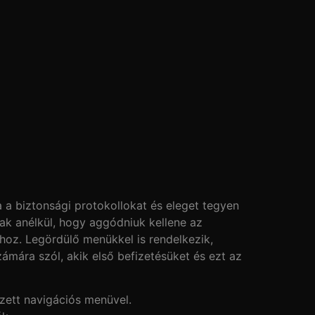
 a biztonsági protokollokat és eleget tegyen
ak anélkül, hogy aggódniuk kellene az
hoz. Legördülő menükkel is rendelkezik,
ámára szól, akik első befizetésüket és ezt az
zett navigációs menüvel.