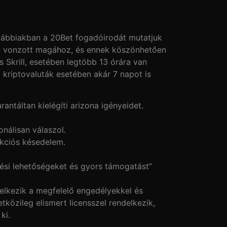
 alábbiakban a 20Bet fogadóirodát mutatjuk
st vonzott magához, és ennek köszönhetően
 Skrill, esetében legtöbb 13 órára van
a kriptovaluták esetében akár 7 napot is
ntáltan kielégíti arizona igényeidet.
nálisan válaszol.
akciós késedelem.
ési lehetőségeket és gyors támogatást”
lkezik a megfelelő engedélyekkel és
közileg elismert licensszel rendelkezik,
ki.