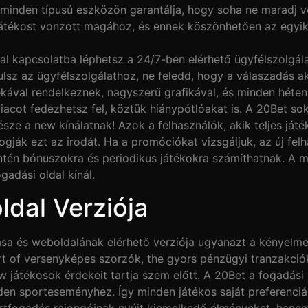
minden típusú eszközön garantálja, hogy soha ne maradj vo
játékost vonzott magához, és ennek köszönhetően az egyik
al kapcsolatba léphetsz a 24/7-ben elérhető ügyfélszolgál
lsz az ügyfélszolgálathoz, ne feledd, hogy a válaszadás ak
kával rendelkeznek, nagyszerű grafikával, és minden héten
cot fedezhetsz fel, köztük hiánypótlóakat is. A 20Bet sok
észe a new kínálatnak! Azok a felhasználók, akik teljes ját
gják ezt az irodát. Ha a promóciókat vizsgáljuk, az új fe
intén bónuszokra és periodikus játékokra számíthatnak. A
adási oldal kínál.
dal Verziója
sa és weboldalának elérhető verziója ugyanazt a kényelmet 
sort of versenyképes szorzók, the gyors pénzügyi tranzakci
w játékosok érdekeit tartja szem előtt. A 20Bet a fogadási 
den sporteseményhez. Így minden játékos saját preferenciái
ortfogadás rajongóinak nyújt kiemelkedő élményeket, hane